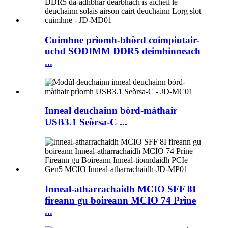
Cuimhne prìomh-bhòrd coimpiutair-
uchd SODIMM DDR5 deimhinneach
...
Inneal deuchainn bòrd-màthair
USB3.1 Seòrsa-C ...
Inneal-atharrachaidh MCIO SFF 8I
fireann gu boireann MCIO 74 Prìne
...