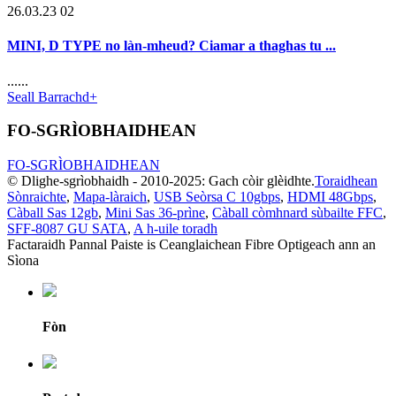
26.03.23 02
MINI, D TYPE no làn-mheud? Ciamar a thaghas tu ...
......
Seall Barrachd+
FO-SGRÌOBHAIDHEAN
FO-SGRÌOBHAIDHEAN
© Dlighe-sgrìobhaidh - 2010-2025: Gach còir glèidhte.
Toraidhean
Sònraichte
,
Mapa-làraich
,
USB Seòrsa C 10gbps
,
HDMI 48Gbps
,
Càball Sas 12gb
,
Mini Sas 36-prìne
,
Càball còmhnard sùbailte FFC
,
SFF-8087 GU SATA
,
A h-uile toradh
Factaraidh Pannal Paiste is Ceanglaichean Fibre Optigeach ann an
Sìona
Fòn