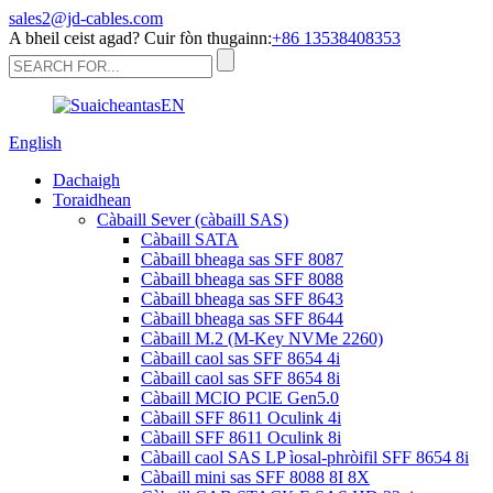
sales2@jd-cables.com
A bheil ceist agad? Cuir fòn thugainn:
+86 13538408353
English
Dachaigh
Toraidhean
Càbaill Sever (càbaill SAS)
Càbaill SATA
Càbaill bheaga sas SFF 8087
Càbaill bheaga sas SFF 8088
Càbaill bheaga sas SFF 8643
Càbaill bheaga sas SFF 8644
Càbaill M.2 (M-Key NVMe 2260)
Càbaill caol sas SFF 8654 4i
Càbaill caol sas SFF 8654 8i
Càbaill MCIO PClE Gen5.0
Càbaill SFF 8611 Oculink 4i
Càbaill SFF 8611 Oculink 8i
Càbaill caol SAS LP ìosal-phròifil SFF 8654 8i
Càbaill mini sas SFF 8088 8I 8X