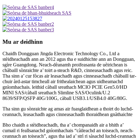
Mu ar deidhinn
Chaidh Dongguan Jingda Electronic Technology Co., Ltd a
stèidheachadh ann an 2012 agus tha e suidhichte ann an Dongguan,
sgìre Guangdong. Neach-dèanamh proifeasanta de uèirichean is
chàbaill sònraichte a’ toirt a-steach R&D, cinneasachadh agus reic.
Tha sinn a’ cur fòcas air leasachadh agus cinneasachadh chàbaill tar-
chuir àrd-astar timcheall air frithealaichean agus uidheamachd
gnìomhachais. leithid càball sreathach MCIO PCIE Gen5.0/HD
MINI SAS/càball sreathach Slimline SAS/Oculink/U.2
8639/SFP/QSFP 40G/100G, càball USB3.1/USB4.0 40G/80G.
Tha sinn gu sònraichte ag amas air fuasglaidhean a thoirt do luchd-
ceannach, leasachadh agus cinneasachadh thoraidhean gnàthaichte
Bho chaidh a stèidheachadh, tha a’ chompanaidh air a bhith a’
cumail ri feallsanachd gnìomhachais “càileachd an toiseach, neach-
ceannach an toiseach”, agus tha iad a’ strì ri sàsachd luchd-ceannach