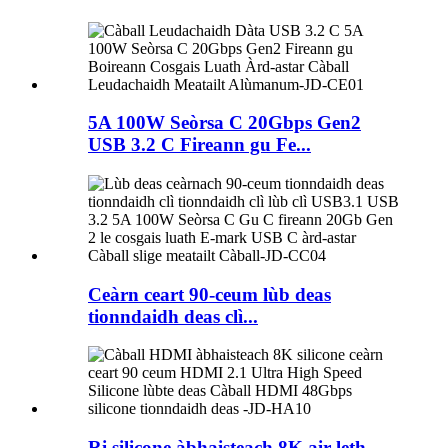
5A 100W Seòrsa C 20Gbps Gen2
USB 3.2 C Fireann gu Fe...
Ceàrn ceart 90-ceum lùb deas
tionndaidh deas clì...
Ri silicone àbhaisteach 8K air leth