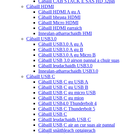
Càbaill CAB STACK E SAS HD 32pin
Càbaill HDMI
Càbaill HDMI A gu A
Càbaill bheaga HDMI
Càbaill Micro HDMI
Càbaill HDMI earraich
Innealan-atharrachaidh HMI
Càbaill USB3.0
Càbaill USB3.0 A gu A
Càbaill USB3.0 A gu B
Càbaill USB3.0 A gu Micro B
Càbaill USB 3.0 airson pannal a chuir suas
Càbaill leudachaidh USB3.0
Innealan-atharrachaidh USB3.0
Càbaill USB C
Càbaill USB C gu USB A
Càbaill USB C gu USB B
Càbaill USB C gu micro USB
Càbaill USB C gu mion
Càbaill USB4.0 Thunderbolt 4
Càbaill USB C Thunderbolt 5
Càbaill USB C
Càbaill leudachaidh USB C
Càbaill USB C air an cur suas air pannal
Càbaill snàithleach optaigeach