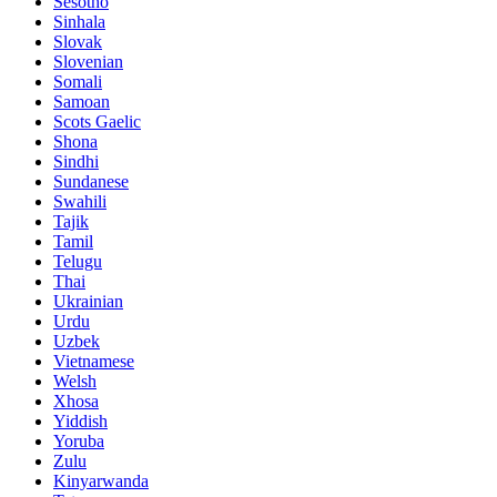
Sesotho
Sinhala
Slovak
Slovenian
Somali
Samoan
Scots Gaelic
Shona
Sindhi
Sundanese
Swahili
Tajik
Tamil
Telugu
Thai
Ukrainian
Urdu
Uzbek
Vietnamese
Welsh
Xhosa
Yiddish
Yoruba
Zulu
Kinyarwanda