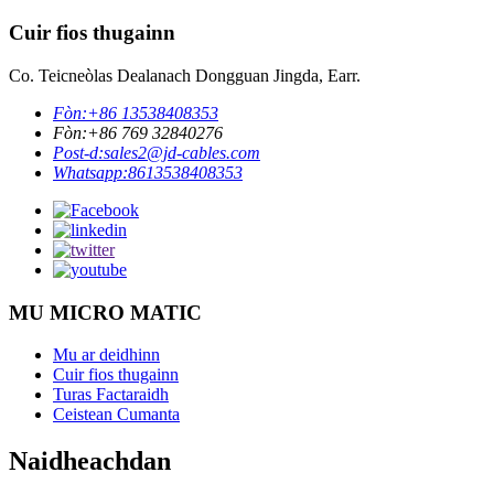
Cuir fios thugainn
Co. Teicneòlas Dealanach Dongguan Jingda, Earr.
Fòn:
+86 13538408353
Fòn:
+86 769 32840276
Post-d:
sales2@jd-cables.com
Whatsapp:
8613538408353
MU MICRO MATIC
Mu ar deidhinn
Cuir fios thugainn
Turas Factaraidh
Ceistean Cumanta
Naidheachdan