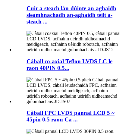
Cuir a-steach làn-dùinte an-aghaidh
sleamhnachadh an-aghaidh teilt a-
steach ...
Càball co-axial Teflon LVDS LC le
raon 40PIN 0.5...
Càball FPC LVDS pannal LCD 5 ~
45pin 0.5 raon Ca ...