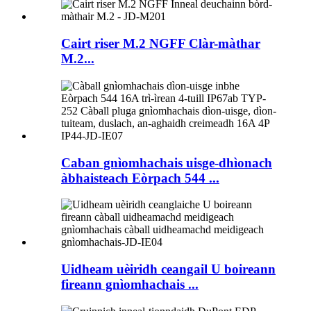
Cairt riser M.2 NGFF Clàr-màthar
M.2...
Caban gnìomhachais uisge-dhìonach
àbhaisteach Eòrpach 544 ...
Uidheam uèiridh ceangail U boireann
fireann gnìomhachais ...