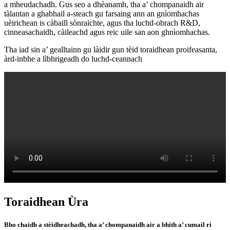
a mheudachadh. Gus seo a dhèanamh, tha a’ chompanaidh air
tàlantan a ghabhail a-steach gu farsaing ann an gnìomhachas
uèirichean is càbaill sònraichte, agus tha luchd-obrach R&D,
cinneasachaidh, càileachd agus reic uile san aon ghnìomhachas.
Tha iad sin a’ gealltainn gu làidir gun tèid toraidhean proifeasanta,
àrd-inbhe a lìbhrigeadh do luchd-ceannach
Toraidhean Ùra
Bho chaidh a stèidheachadh, tha a’ chompanaidh air a bhith a’ cumail ri