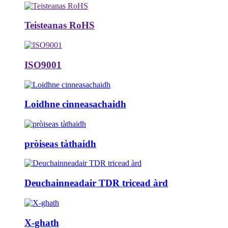
Teisteanas RoHS
ISO9001
Loidhne cinneasachaidh
pròiseas tàthaidh
Deuchainneadair TDR tricead àrd
X-ghath