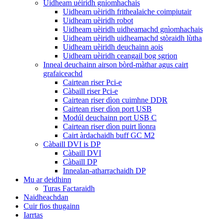
Uidheam uèiridh gnìomhachais
Uidheam uèiridh frithealaiche coimpiutair
Uidheam uèiridh robot
Uidheam uèiridh uidheamachd gnìomhachais
Uidheam uèiridh uidheamachd stòraidh lùtha
Uidheam uèiridh deuchainn aois
Uidheam uèiridh ceangail bog sgrion
Inneal deuchainn airson bòrd-màthar agus cairt
grafaiceachd
Cairtean riser Pci-e
Càbaill riser Pci-e
Cairtean riser dìon cuimhne DDR
Cairtean riser dìon port USB
Modúl deuchainn port USB C
Cairtean riser dìon puirt lìonra
Cairt àrdachaidh buff GC M2
Càbaill DVI is DP
Càbaill DVI
Càbaill DP
Innealan-atharrachaidh DP
Mu ar deidhinn
Turas Factaraidh
Naidheachdan
Cuir fios thugainn
Iarrtas