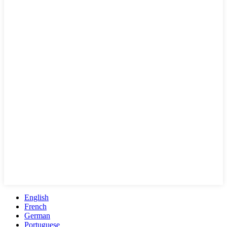
English
French
German
Portuguese