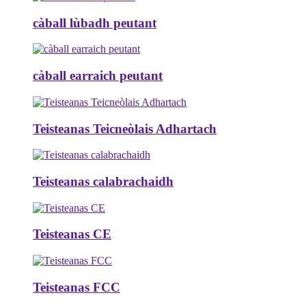
càball lùbadh peutant
càball earraich peutant
Teisteanas Teicneòlais Adhartach
Teisteanas calabrachaidh
Teisteanas CE
Teisteanas FCC