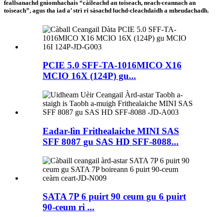
feallsanachd gnìomhachais “càileachd an toiseach, neach-ceannach an
toiseach”, agus tha iad a’ strì ri sàsachd luchd-cleachdaidh a mheudachadh.
PCIE 5.0 SFF-TA-1016MICO X16
MCIO 16X (124P) gu...
Eadar-lìn Frithealaiche MINI SAS
SFF 8087 gu SAS HD SFF-8088...
SATA 7P 6 puirt 90 ceum gu 6 puirt
90-ceum ri ...